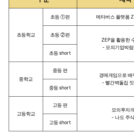
Z
초등
①
편
메타버스 플랫폼
초등학교
초등
②
편
ZEP
을 활용한 
-
모의기업박람
short
초등
중등 편
경매게임으로 배
중학교
-
빨간벽돌집 짓
short
중등
고등 편
모의투자
고등학교
-
나도 주
short
고등