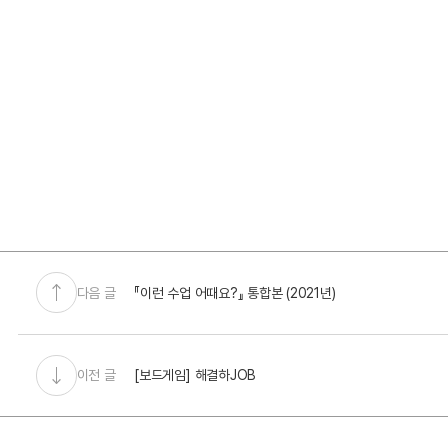
다음 글
『이런 수업 어때요?』 통합본 (2021년)
이전 글
[보드게임] 해결하JOB