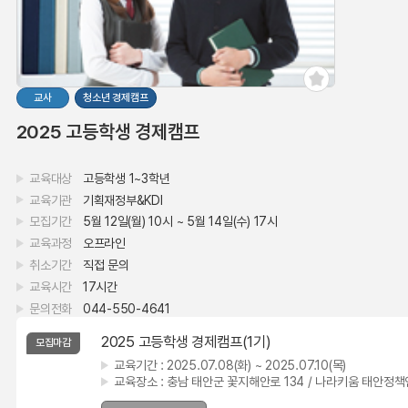
교사
청소년 경제캠프
2025 고등학생 경제캠프
교육대상
고등학생 1~3학년
교육기관
기획재정부&KDI
모집기간
5월 12일(월) 10시 ~ 5월 14일(수) 17시
교육과정
오프라인
취소기간
직접 문의
교육시간
17시간
문의전화
044-550-4641
2025 고등학생 경제캠프(1기)
모집마감
교육기간 :
2025.07.08(화) ~ 2025.07.10(목)
교육장소 :
충남 태안군 꽃지해안로 134 / 나라키움 태안정