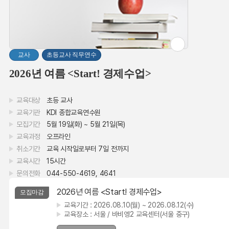
교사
초등교사 직무연수
2026년 여름 <Start! 경제수업>
교육대상
초등 교사
교육기관
KDI 종합교육연수원
모집기간
5월 19일(화) ~ 5월 21일(목)
교육과정
오프라인
취소기간
교육 시작일로부터 7일 전까지
교육시간
15시간
문의전화
044-550-4619, 4641
2026년 여름 <Start! 경제수업>
모집마감
교육기간 :
2026.08.10(월) ~ 2026.08.12(수)
교육장소 :
서울 / 바비엥2 교육센터(서울 중구)