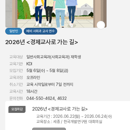
일반인
예비 사회과 교사 연수
2026년 <경제교사로 가는 길>
교육대상
일반사회교육과(사회교육과) 재학생
교육기관
KDI
모집기간
5월 6일(수) ~ 5월 8일(금)
교육과정
오프라인
취소기간
교육 시작일로부터 7일 전까지
교육시간
18시간
문의전화
044-550-4624, 4632
2026년 <경제교사로 가는 길>
모집마감
교육기간 :
2026.06.22(월) ~ 2026.06.24(수)
교육장소 :
세종 / 한국개발연구원 대회의실